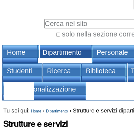
Vai
Strumenti
ai
personali
Cerca nel sito
contenuti.
|
solo nella sezione corr
Ricerca
Spostati
Sezioni
avanzata…
sulla
Home
Dipartimento
Personale
navigazione
Studenti
Ricerca
Biblioteca
Internazionalizzazione
Tu sei qui:
›
›
Strutture e servizi dipart
Home
Dipartimento
Strutture e servizi