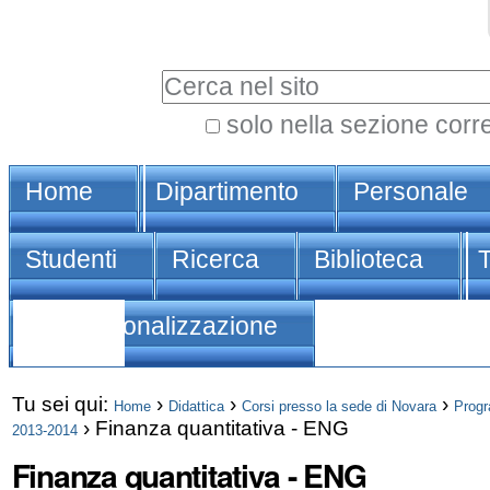
Vai
Strumenti
ai
personali
Cerca nel sito
contenuti.
|
solo nella sezione corr
Ricerca
Spostati
Sezioni
avanzata…
sulla
Home
Dipartimento
Personale
navigazione
Studenti
Ricerca
Biblioteca
Internazionalizzazione
Tu sei qui:
›
›
›
Home
Didattica
Corsi presso la sede di Novara
Progr
›
Finanza quantitativa - ENG
2013-2014
Finanza quantitativa - ENG