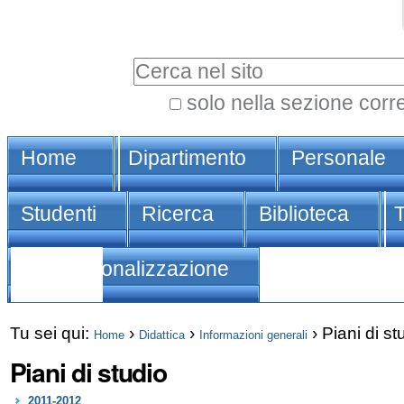
Vai
Strumenti
ai
personali
Cerca nel sito
contenuti.
|
solo nella sezione corr
Ricerca
Spostati
Sezioni
avanzata…
sulla
Home
Dipartimento
Personale
navigazione
Studenti
Ricerca
Biblioteca
Internazionalizzazione
Tu sei qui:
›
›
›
Piani di st
Home
Didattica
Informazioni generali
Piani di studio
2011-2012